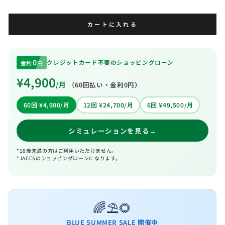
カートに入れる
0
クレジットカード不要のショッピングローン
金利
円
¥4,900
/月
（
60
回払い・金利0円）
60回 ¥4,900/月
12回 ¥24,700/月
6回 ¥49,500/月
シミュレーションを見る
→
*18歳未満の方はご利用いただけません。
*JACCSのショッピングローンになります。
🌈⛱️🌻
BLUE SUMMER SALE 開催中