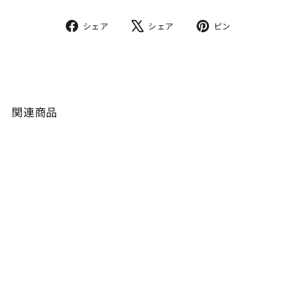
Facebook
X
Pinterest
シェア
シェア
ピン
で
で
で
シ
ツ
ピ
ェ
イ
ン
ア
ー
留
ト
め
関連商品