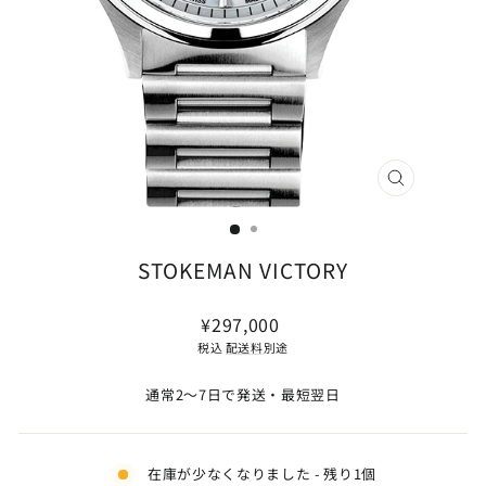
閉
じ
る
(ESC)
STOKEMAN VICTORY
通
¥297,000
常
税込
配送料
別途
価
格
通常2〜7日で発送・最短翌日
在庫が少なくなりました - 残り1個