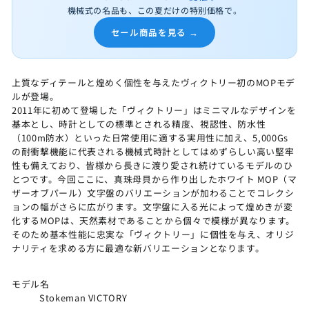
機械式の名品も、この夏だけの特別価格で。
セール商品を見る →
上質なディテールと煌めく個性を与えたヴィクトリー初のMOPモデ
ルが登場。
2011年に初めて登場した「ヴィクトリー」はミニマルなデザインを
基本とし、時計としての標準とされる精度、視認性、防水性
（100m防水）といった日常使用に適する実用性に加え、5,000Gs
の耐衝撃機能に代表される機械式時計としてはめずらしい高い堅牢
性も備えており、皆様から長きに渡り愛され続けているモデルのひ
とつです。今回ここに、真珠母貝から作り出したホワイト MOP（マ
ザーオブパール）文字盤のバリエーションが加わることでコレクシ
ョンの幅がさらに広がります。文字盤に入る光によって煌めきが変
化するMOPは、天然素材であることから個々で模様が異なります。
そのため基本性能に忠実な「ヴィクトリー」に個性を与え、オリジ
ナリティを求める方に最適な新バリエーションとなります。
モデル名
Stokeman VICTORY