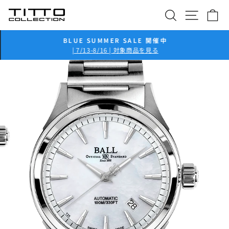
コ
検索
サイト
カ
ン
テ
ン
BLUE SUMMER SALE 開催中
ツ
ス
| 7/13-8/16 | 対象商品を見る
ラ
に
イ
ス
ド
キ
シ
ッ
ョ
プ
ー
を
一
時
停
止