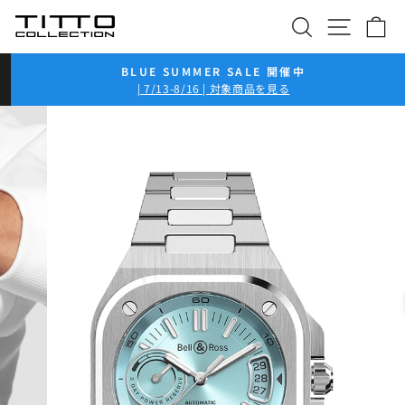
コ
検索
サイト
カ
ン
テ
ン
BLUE SUMMER SALE 開催中
ツ
ス
| 7/13-8/16 | 対象商品を見る
ラ
に
イ
ス
ド
キ
シ
ッ
ョ
プ
ー
を
一
時
停
止