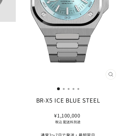
閉
じ
る
(ESC)
BR-X5 ICE BLUE STEEL
通
¥1,100,000
常
税込
配送料
別途
価
格
通常2〜7日で発送・最短翌日