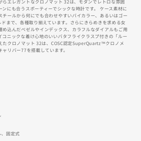
がらエレガントなクロノマット 32は、モダンでレトロな雰囲
ーンにも合うスポーティーでシックな時計です。 ケース素材に
スチールから何にでも合わせやすいバイカラー、あるいはゴー
ールドまで、各種取り揃えています。さらにきらめきを求める女
埋め込んだベゼルやインデックス、カラフルなダイアルもご用
イコニックな着け心地のいいバタフライクラスプ付きの「ルー
クロノマット 32は、COSC認定SuperQuartz™クロノメ
キャリバー77を搭載しています。
ル
ル、固定式