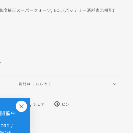
温度補正スーパークォーツ, EOL (バッテリー消耗表示機能)
ル
質問はこちらから
Facebook
X
Pinterest
シェア
シェア
ピン
で
で
で
E 開催中
"閉
シ
ツ
ピ
じ
ェ
イ
ン
FORD /
る
ア
ー
留
%OFF