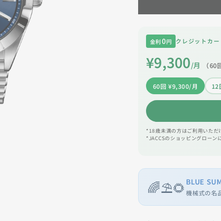
0
クレジットカー
金利
円
¥9,300
/月
（
60
60回 ¥9,300/月
12
*18歳未満の方はご利用いただ
*JACCSのショッピングローン
BLUE SU
🌈⛱️🌻
機械式の名