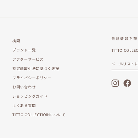
最新情報を配
検索
ブランド一覧
TITTO C
アフターサービス
メ
購
ー
読
特定商取引法に基づく表記
ル
す
リ
る
プライバシーポリシー
ス
Instagram
Fac
ト
お問い合わせ
に
登
ショッピングガイド
録
す
よくある質問
る
TITTO COLLECTIOINについて