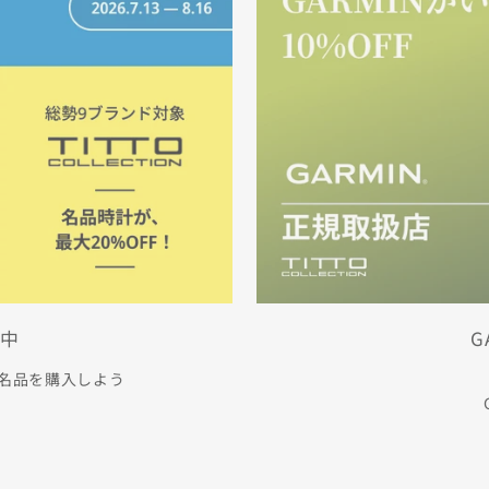
催中
G
式の名品を購入しよう