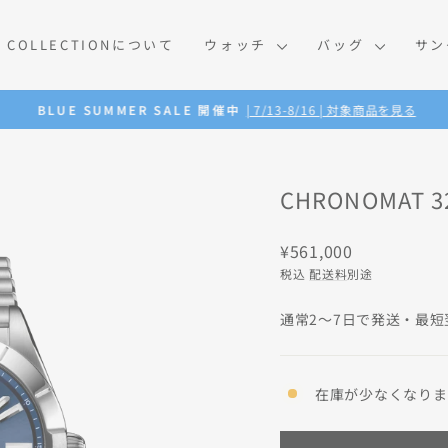
O COLLECTIONについて
ウォッチ
バッグ
サ
BLUE SUMMER SALE 開催中
| 7/13-8/16 | 対象商品を見る
ス
ラ
イ
ド
CHRONOMAT 3
シ
ョ
ー
通
¥561,000
を
常
一
税込
配送料
別途
時
価
停
格
通常2〜7日で発送・最短
止
在庫が少なくなりまし