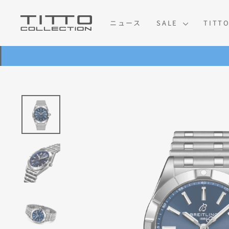
コ
ン
ニュース
SALE
TITT
テ
ン
ツ
に
ス
キ
ッ
プ