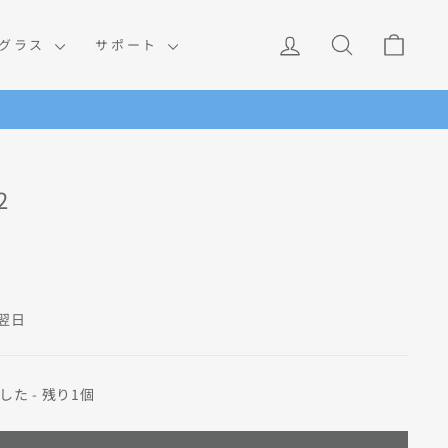
ログイン
検索
カー
ングラス
サポート
2
翌日
た - 残り1個