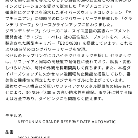
インスピレーションを受けて誕生した「ネプチュニアン」
徹底的にタフネスを追求したダイバーズウォッチコレクション 「ネ
プチュニアン」に68時間のロングパワーリザーブを搭載した 「グラ
ンデ リザーブ」シリーズがラインアップに加わりました。
グランデリザーブ」シリーズには、スイス屈指の高級ムーブメント
開発会社「ラ・ジュー・ペレ」社の高性能ムーブメントをベースに
製造された新型キャリバー「EDOX808」を搭載しています。これに
より68時間のロングパワーリザーブを実現。
ベゼルのトップリングにはハイテクセラミックを採用。セラミック
は、サファイアと同等の高硬度で耐傷性に優れており、腐食・変形
しづらいため、時計の外観を長期間美しく保ちます。また、本格ダ
イバーズウォッチに欠かせない逆回転防止機能を搭載しており、審
美性と機能性を両立したオリジナルベゼルに仕上がっています。
頑強なケース構造と分厚いサファイアクリスタル製風防の組みあわ
せにより、30 気圧／300m の高い防水性を確保。雨や汗に対する備
えは万全であり、ダイビングにも問題なく使えます。
モデル名
NEPTUNIAN GRANDE RESERVE DATE AUTOMATIC
品番
80801-3NRM-NIR