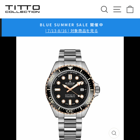
コ
検索
サイト
カ
ン
テ
ン
BLUE SUMMER SALE 開催中
ツ
ス
| 7/13-8/16 | 対象商品を見る
ラ
に
イ
ス
ド
キ
シ
ッ
ョ
プ
ー
を
一
時
停
止
閉