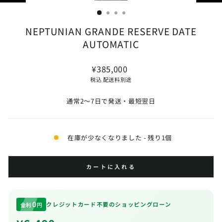
じ
る
(ESC)
NEPTUNIAN GRANDE RESERVE DATE
AUTOMATIC
通
¥385,000
常
税込
配送料
別途
価
格
通常2〜7日で発送・最短翌日
在庫が少なくなりました - 残り1個
カートに入れる
0
クレジットカード不要のショッピングローン
金利
円