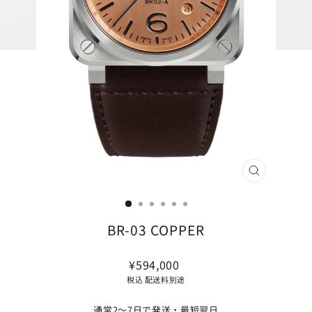
閉
じ
る
(ESC)
BR-03 COPPER
通
¥594,000
常
税込
配送料
別途
価
格
通常2〜7日で発送・最短翌日