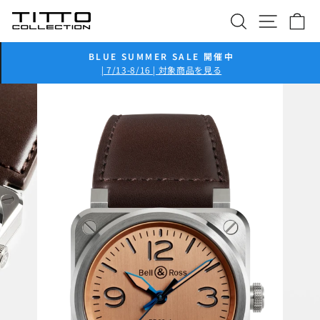
コ
検索
サイト
カ
ン
テ
ン
BLUE SUMMER SALE 開催中
ツ
ス
| 7/13-8/16 | 対象商品を見る
ラ
に
イ
ス
ド
キ
シ
ッ
ョ
プ
ー
を
一
時
停
止