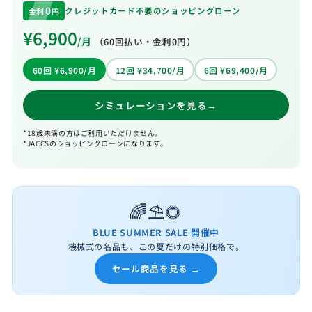
0
クレジットカード不要のショッピングローン
金利
円
¥6,900
/月
（
60
回払い・金利0円）
60回 ¥6,900/月
12回 ¥34,700/月
6回 ¥69,400/月
シミュレーションを見る
→
*18歳未満の方はご利用いただけません。
*JACCSのショッピングローンになります。
🌈⛱️🌻
BLUE SUMMER SALE 開催中
機械式の名品も、この夏だけの特別価格で。
セール商品を見る →