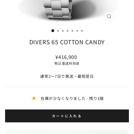
閉
じ
る
(ESC)
DIVERS 65 COTTON CANDY
通
¥416,900
常
税込
配送料
別途
価
格
通常2〜7日で発送・最短翌日
在庫が少なくなりました - 残り1個
カートに入れる