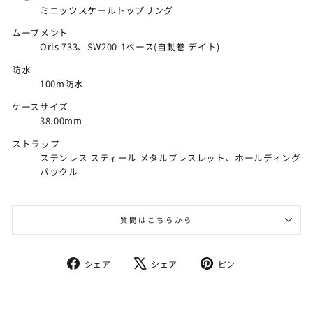
ミニッツスケールトップリング
ムーブメント
Oris 733、SW200-1ベース(自動巻 デイト)
防水
100m防水
ケースサイズ
38.00mm
ストラップ
ステンレス スティール メタルブレスレット、ホールディング
バックル
質問はこちらから
Facebook
X
Pinterest
シェア
シェア
ピン
で
で
で
シ
ツ
ピ
ェ
イ
ン