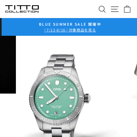
コ
検索
サイト
カ
ン
テ
ン
BLUE SUMMER SALE 開催中
ツ
ス
| 7/13-8/16 | 対象商品を見る
ラ
に
イ
ス
ド
キ
シ
ッ
ョ
プ
ー
を
一
時
停
止