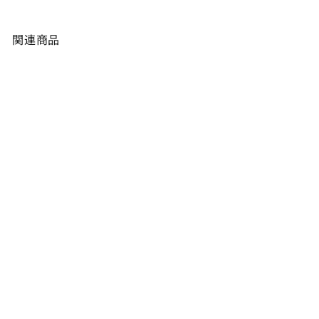
ア
ー
留
ト
め
関連商品
DIVERS 65 Cotton Candy
¥416,900